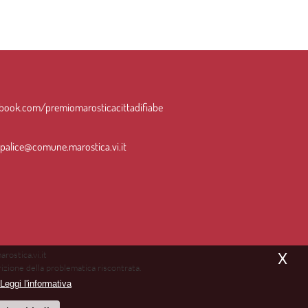
ook.com/premiomarosticacittadifiabe
palice@comune.marostica.vi.it
ostica.vi.it
X
rizione della problematica riscontrata.
Leggi l'informativa