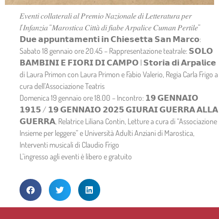
𝐸𝑣𝑒𝑛𝑡𝑖 𝑐𝑜𝑙𝑙𝑎𝑡𝑒𝑟𝑎𝑙𝑖 𝑎𝑙 𝑃𝑟𝑒𝑚𝑖𝑜 𝑁𝑎𝑧𝑖𝑜𝑛𝑎𝑙𝑒 𝑑𝑖 𝐿𝑒𝑡𝑡𝑒𝑟𝑎𝑡𝑢𝑟𝑎 𝑝𝑒𝑟
𝑙’𝐼𝑛𝑓𝑎𝑛𝑧𝑖𝑎 “𝑀𝑎𝑟𝑜𝑠𝑡𝑖𝑐𝑎 𝐶𝑖𝑡𝑡𝑎̀ 𝑑𝑖 𝑓𝑖𝑎𝑏𝑒 𝐴𝑟𝑝𝑎𝑙𝑖𝑐𝑒 𝐶𝑢𝑚𝑎𝑛 𝑃𝑒𝑟𝑡𝑖𝑙𝑒”
𝗗𝘂𝗲 𝗮𝗽𝗽𝘂𝗻𝘁𝗮𝗺𝗲𝗻𝘁𝗶 𝗶𝗻 𝗖𝗵𝗶𝗲𝘀𝗲𝘁𝘁𝗮 𝗦𝗮𝗻 𝗠𝗮𝗿𝗰𝗼:
Sabato 18 gennaio ore 20.45 – Rappresentazione teatrale: 𝗦𝗢𝗟𝗢
𝗕𝗔𝗠𝗕𝗜𝗡𝗜 𝗘 𝗙𝗜𝗢𝗥𝗜 𝗗𝗜 𝗖𝗔𝗠𝗣𝗢 | 𝗦𝘁𝗼𝗿𝗶𝗮 𝗱𝗶 𝗔𝗿𝗽𝗮𝗹𝗶𝗰𝗲
di Laura Primon con Laura Primon e Fabio Valerio, Regia Carla Frigo a
cura dell’Associazione Teatris
Domenica 19 gennaio ore 18.00 – Incontro: 𝟭𝟵 𝗚𝗘𝗡𝗡𝗔𝗜𝗢
𝟭𝟵𝟭𝟱 / 𝟭𝟵 𝗚𝗘𝗡𝗡𝗔𝗜𝗢 𝟮𝟬𝟮𝟱 𝗚𝗜𝗨𝗥𝗔𝗜 𝗚𝗨𝗘𝗥𝗥𝗔 𝗔𝗟𝗟𝗔
𝗚𝗨𝗘𝗥𝗥𝗔, Relatrice Liliana Contin, Letture a cura di “Associazione
Insieme per leggere” e Università Adulti Anziani di Marostica,
Interventi musicali di Claudio Frigo
L’ingresso agli eventi è libero e gratuito