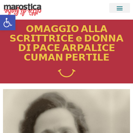
Apri la barra degli strumenti
𝗢𝗠𝗔𝗚𝗚𝗜𝗢 𝗔𝗟𝗟𝗔
𝗦𝗖𝗥𝗜𝗧𝗧𝗥𝗜𝗖𝗘 𝗲 𝗗𝗢𝗡𝗡𝗔
𝗗𝗜 𝗣𝗔𝗖𝗘 𝗔𝗥𝗣𝗔𝗟𝗜𝗖𝗘
𝗖𝗨𝗠𝗔𝗡 𝗣𝗘𝗥𝗧𝗜𝗟𝗘